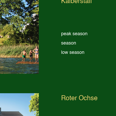
Kälberstall
peak season
season
low season
Roter Ochse