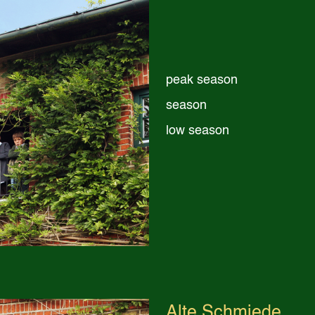
peak season
season
low season
Alte Schmiede